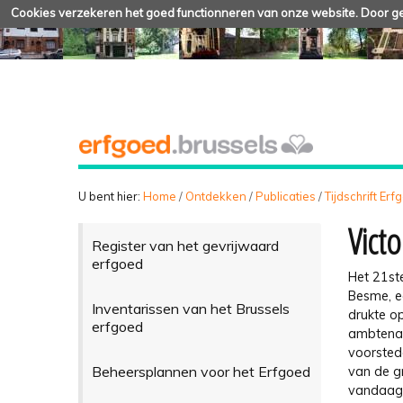
Cookies verzekeren het goed functionneren van onze website. Door geb
U bent hier:
Home
/
Ontdekken
/
Publicaties
/
Tijdschrift Er
Vict
Register van het gevrijwaard
erfgoed
Het 21st
Besme, ee
Inventarissen van het Brussels
drukte o
erfgoed
ambtenaa
voorstede
Beheersplannen voor het Erfgoed
van de gr
vandaag 