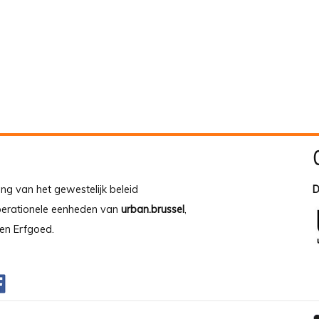
ing van het gewestelijk beleid
D
operationele eenheden van
urban.brussel
,
en Erfgoed.