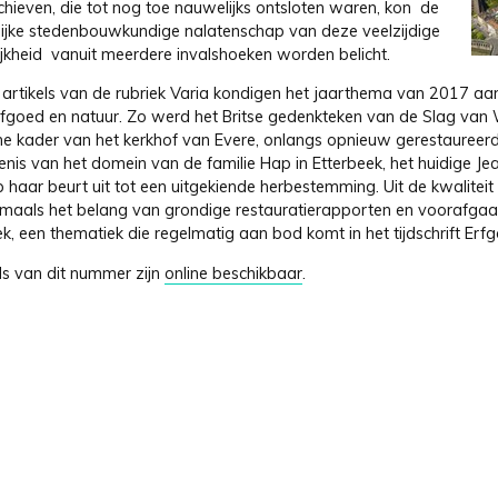
chieven, die tot nog toe nauwelijks ontsloten waren, kon de
ijke stedenbouwkundige nalatenschap van deze veelzijdige
ijkheid vanuit meerdere invalshoeken worden belicht.
 artikels van de rubriek Varia kondigen het jaarthema van 2017 aa
rfgoed en natuur. Zo werd het Britse gedenkteken van de Slag van 
ne kader van het kerkhof van Evere, onlangs opnieuw gerestaureer
nis van het domein van de familie Hap in Etterbeek, het huidige Je
 haar beurt uit tot een uitgekiende herbestemming. Uit de kwalitei
ogmaals het belang van grondige restauratierapporten en voorafgaa
, een thematiek die regelmatig aan bod komt in het tijdschrift Erfg
ls van dit nummer zijn
online beschikbaar
.