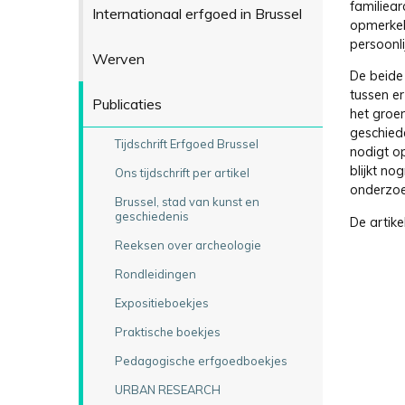
familiear
Internationaal erfgoed in Brussel
opmerkel
persoonl
Werven
De beide
tussen e
Publicaties
het groe
geschiede
Tijdschrift Erfgoed Brussel
nodigt op
blijkt n
Ons tijdschrift per artikel
onderzoek
Brussel, stad van kunst en
geschiedenis
De artike
Reeksen over archeologie
Rondleidingen
Expositieboekjes
Praktische boekjes
Pedagogische erfgoedboekjes
URBAN RESEARCH