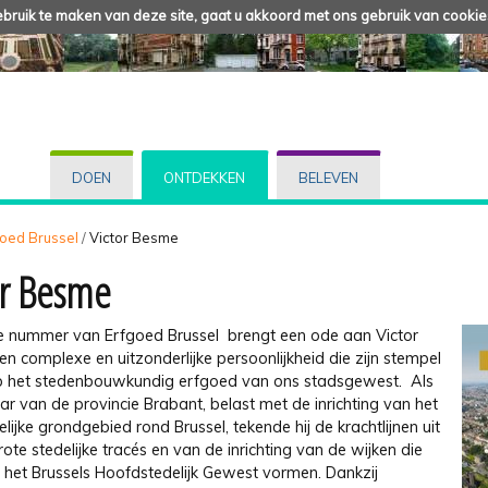
ruik te maken van deze site, gaat u akkoord met ons gebruik van cookie
DOEN
ONTDEKKEN
BELEVEN
fgoed Brussel
/
Victor Besme
or Besme
e nummer van Erfgoed Brussel brengt een ode aan Victor
n complexe en uitzonderlijke persoonlijkheid die zijn stempel
p het stedenbouwkundig erfgoed van ons stadsgewest. Als
r van de provincie Brabant, belast met de inrichting van het
lijke grondgebied rond Brussel, tekende hij de krachtlijnen uit
ote stedelijke tracés en van de inrichting van de wijken die
het Brussels Hoofdstedelijk Gewest vormen. Dankzij