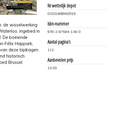
Nr wettelijk depot
D/2016/6860/019
Isbn-nummer
n: de wisselwerking
Waterloo, ingebed in
978-2-87584-136-0
d. De boeiende
Aantal pagina's
an-Félix Happark,
t van deze bijdragen
112
nd historisch
Aanbevolen prijs
oed Brussel.
10,00