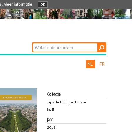
s.
Meer informatie
OK
Zoek
Geavanceerd
zoeken...
NL
FR
Collectie
Tijdschrift Erfgoed Brussel
Nr.
21
Jaar
2016