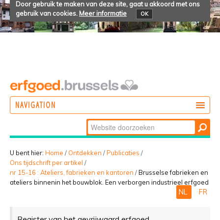
Door gebruik te maken van deze site, gaat u akkoord met ons
gebruik van cookies.
Meer informatie
OK
NAVIGATION
Zoek
DOEN
Geavanceerd
ONTDEKKEN
zoeken...
U bent hier:
Home
/
Ontdekken
/
Publicaties
/
Ons tijdschrift per artikel
/
BELEVEN
nr 15-16 : Ateliers, fabrieken en kantoren
/
Brusselse fabrieken en
ateliers binnenin het bouwblok. Een verborgen industrieel erfgoed
NL
FR
Register van het gevrijwaard erfgoed