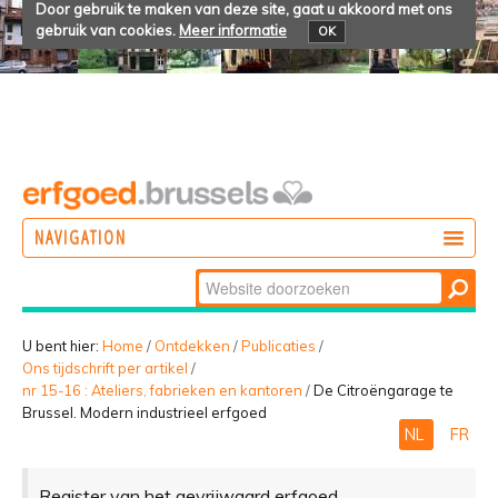
Door gebruik te maken van deze site, gaat u akkoord met ons
gebruik van cookies.
Meer informatie
OK
NAVIGATION
Zoek
DOEN
Geavanceerd
ONTDEKKEN
zoeken...
U bent hier:
Home
/
Ontdekken
/
Publicaties
/
Ons tijdschrift per artikel
/
BELEVEN
nr 15-16 : Ateliers, fabrieken en kantoren
/
De Citroëngarage te
Brussel. Modern industrieel erfgoed
NL
FR
Register van het gevrijwaard erfgoed