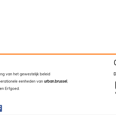
ing van het gewestelijk beleid
D
operationele eenheden van
urban.brussel
,
en Erfgoed.