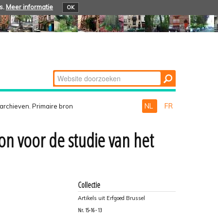
s.
Meer informatie
OK
Zoek
Geavanceerd
zoeken...
NL
FR
rchieven. Primaire bron
on voor de studie van het
Collectie
Artikels uit Erfgoed Brussel
Nr.
15-16 - 13