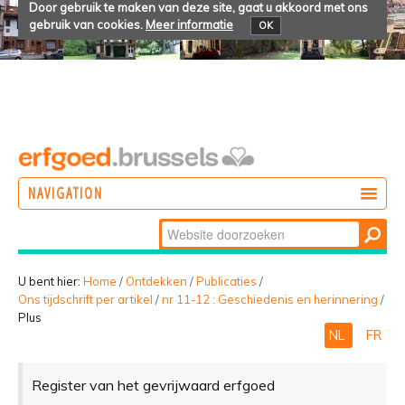
Door gebruik te maken van deze site, gaat u akkoord met ons
gebruik van cookies.
Meer informatie
OK
NAVIGATION
Zoek
DOEN
Geavanceerd
ONTDEKKEN
zoeken...
U bent hier:
Home
/
Ontdekken
/
Publicaties
/
Ons tijdschrift per artikel
/
nr 11-12 : Geschiedenis en herinnering
/
BELEVEN
Plus
NL
FR
Register van het gevrijwaard erfgoed