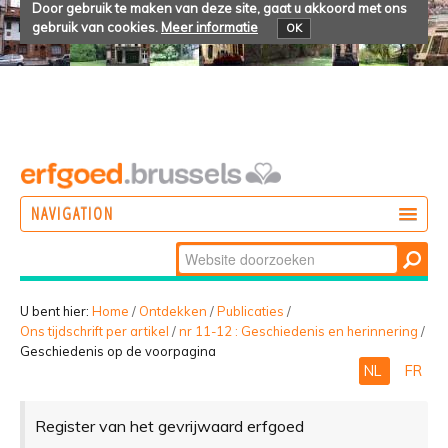
Door gebruik te maken van deze site, gaat u akkoord met ons
gebruik van cookies.
Meer informatie
OK
NAVIGATION
Zoek
DOEN
Geavanceerd
ONTDEKKEN
zoeken...
U bent hier:
Home
/
Ontdekken
/
Publicaties
/
Ons tijdschrift per artikel
/
nr 11-12 : Geschiedenis en herinnering
/
BELEVEN
Geschiedenis op de voorpagina
NL
FR
Register van het gevrijwaard erfgoed