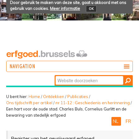
Door gebruik te maken van deze site, gaat u akkoord met ons
gebruik van cookies.
Meer informatie
OK
NAVIGATION
Zoek
DOEN
Geavanceerd
ONTDEKKEN
zoeken...
U bent hier:
Home
/
Ontdekken
/
Publicaties
/
Ons tijdschrift per artikel
/
nr 11-12 : Geschiedenis en herinnering
/
BELEVEN
Een hart voor de oude stad. Charles Buls, Cornelius Gurlitt en de
bewaring van stedelIjk erfgoed
NL
FR
Register van het gevrijwaard erfgoed