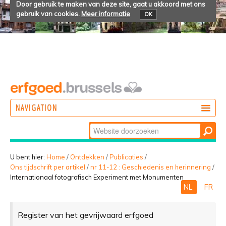
Door gebruik te maken van deze site, gaat u akkoord met ons
gebruik van cookies.
Meer informatie
OK
NAVIGATION
Zoek
DOEN
Geavanceerd
ONTDEKKEN
zoeken...
U bent hier:
Home
/
Ontdekken
/
Publicaties
/
Ons tijdschrift per artikel
/
nr 11-12 : Geschiedenis en herinnering
/
BELEVEN
Internationaal fotografisch Experiment met Monumenten
NL
FR
Register van het gevrijwaard erfgoed