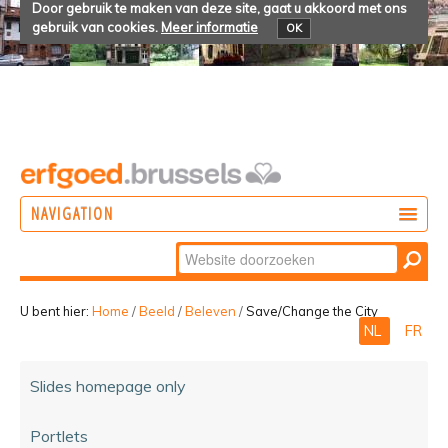
Door gebruik te maken van deze site, gaat u akkoord met ons
gebruik van cookies.
Meer informatie
OK
NAVIGATION
Zoek
DOEN
Geavanceerd
ONTDEKKEN
zoeken...
U bent hier:
Home
/
Beeld
/
Beleven
/
Save/Change the City
NL
FR
BELEVEN
Slides homepage only
Portlets