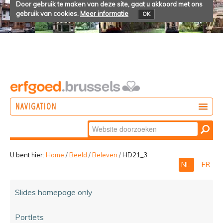
Door gebruik te maken van deze site, gaat u akkoord met ons
gebruik van cookies.
Meer informatie
OK
NAVIGATION
Zoek
DOEN
Geavanceerd
ONTDEKKEN
zoeken...
U bent hier:
Home
/
Beeld
/
Beleven
/
HD21_3
NL
FR
BELEVEN
Slides homepage only
Portlets