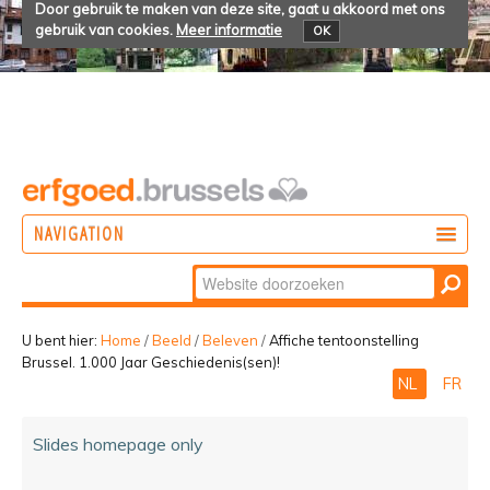
Door gebruik te maken van deze site, gaat u akkoord met ons
gebruik van cookies.
Meer informatie
OK
NAVIGATION
Zoek
DOEN
Geavanceerd
ONTDEKKEN
zoeken...
U bent hier:
Home
/
Beeld
/
Beleven
/
Affiche tentoonstelling
Brussel. 1.000 Jaar Geschiedenis(sen)!
BELEVEN
NL
FR
Slides homepage only