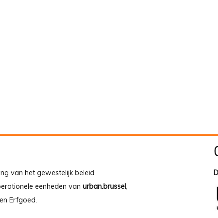
ing van het gewestelijk beleid
D
operationele eenheden van
urban.brussel
,
en Erfgoed.