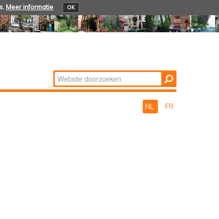
s.
Meer informatie
OK
Zoek
Geavanceerd
zoeken...
NL
FR