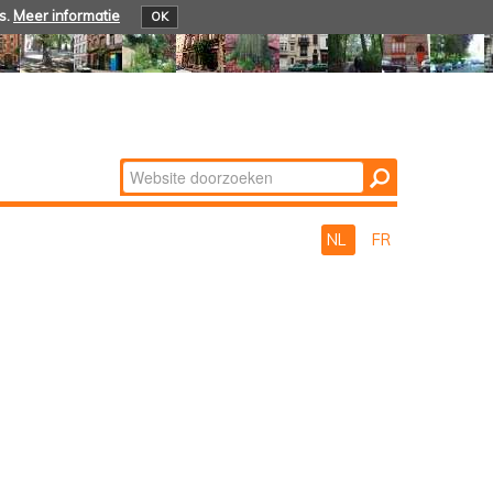
s.
Meer informatie
OK
Zoek
Geavanceerd
zoeken...
NL
FR