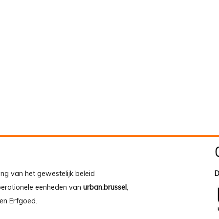
ing van het gewestelijk beleid
D
operationele eenheden van
urban.brussel
,
en Erfgoed.