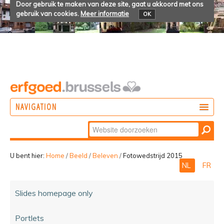
Door gebruik te maken van deze site, gaat u akkoord met ons
gebruik van cookies.
Meer informatie
OK
NAVIGATION
Zoek
DOEN
Geavanceerd
ONTDEKKEN
zoeken...
U bent hier:
Home
/
Beeld
/
Beleven
/
Fotowedstrijd 2015
NL
FR
BELEVEN
Slides homepage only
Portlets