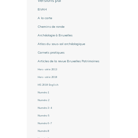
Versions pdf
BVAH
A la carte
Chemins de ronde
Archéologie à Bruxelles
Atlas du sous-sol archéologique
Carnets pratiques
Articles de la revue Bruxelles Patrimoines
Hors-série 2013
Hors-série 2018
HS 2018 English
Numéro 1
Numéro 2
Numéro 3-4
Numéro 5
Numéro 6-7
Numéro 8