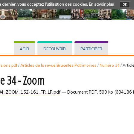
 dernier, vous acceptez l'utilisation des cookies.
En savoir plus
OK
AGIR
DÉCOUVRIR
PARTICIPER
rsions pdf
/
Articles de la revue Bruxelles Patrimoines
/
Numéro 34
/
Articl
cle 34 - Zoom
4_ZOOM_152-161_FR_LR.pdf
— Document PDF, 590 ko (604186 