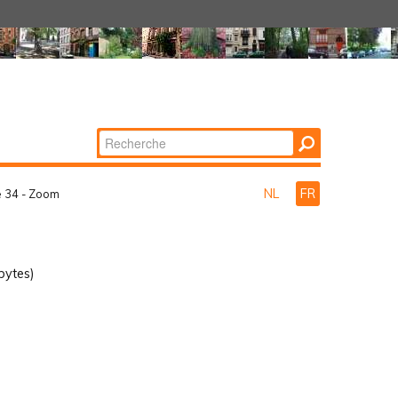
Chercher par
Recherche
avancée…
NL
FR
e 34 - Zoom
bytes)