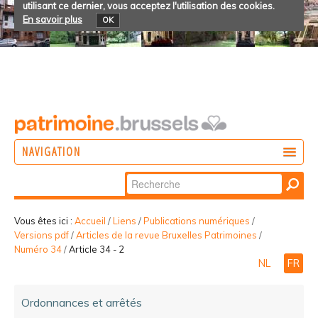
utilisant ce dernier, vous acceptez l'utilisation des cookies.
En savoir plus
OK
NAVIGATION
Chercher par
AGIR
Recherche
DÉCOUVRIR
avancée…
Vous êtes ici :
Accueil
/
Liens
/
Publications numériques
/
Versions pdf
/
Articles de la revue Bruxelles Patrimoines
/
PARTICIPER
Numéro 34
/
Article 34 - 2
NL
FR
Ordonnances et arrêtés