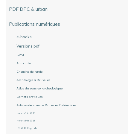
PDF DPC & urban
Publications numériques
e-books
Versions pdf
BVAH
A la carte
Chemins de ronde
Archéologie à Bruxelles
Atlas du sous-sol archéologique
Carnets pratiques
Articles de la revue Bruxelles Patrimoines
Hors-série 2013
Hors-série 2018
HS 2018 English