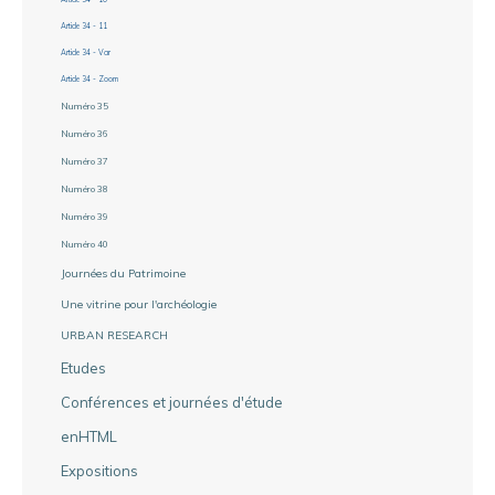
Article 34 - 11
Article 34 - Var
Article 34 - Zoom
Numéro 35
Numéro 36
Numéro 37
Numéro 38
Numéro 39
Numéro 40
Journées du Patrimoine
Une vitrine pour l'archéologie
URBAN RESEARCH
Etudes
Conférences et journées d'étude
enHTML
Expositions