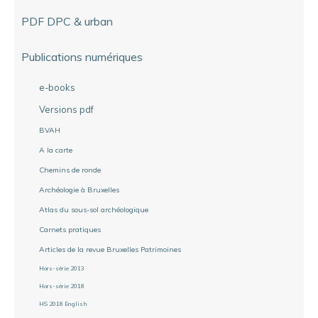
PDF DPC & urban
Publications numériques
e-books
Versions pdf
BVAH
A la carte
Chemins de ronde
Archéologie à Bruxelles
Atlas du sous-sol archéologique
Carnets pratiques
Articles de la revue Bruxelles Patrimoines
Hors-série 2013
Hors-série 2018
HS 2018 English