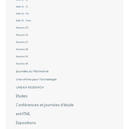
Article 34 - 11
Article 34 - Var
Article 34 - Zoom
Numéro 35
Numéro 36
Numéro 37
Numéro 38
Numéro 39
Numéro 40
Journées du Patrimoine
Une vitrine pour l'archéologie
URBAN RESEARCH
Etudes
Conférences et journées d'étude
enHTML
Expositions