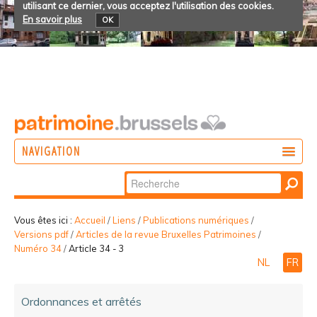
utilisant ce dernier, vous acceptez l'utilisation des cookies.
En savoir plus
OK
NAVIGATION
Chercher par
AGIR
Recherche
DÉCOUVRIR
avancée…
Vous êtes ici :
Accueil
/
Liens
/
Publications numériques
/
Versions pdf
/
Articles de la revue Bruxelles Patrimoines
/
PARTICIPER
Numéro 34
/
Article 34 - 3
NL
FR
Ordonnances et arrêtés