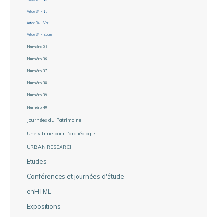
Article 34 - 11
Article 34 - Var
Article 34 - Zoom
Numéro 35
Numéro 36
Numéro 37
Numéro 38
Numéro 39
Numéro 40
Journées du Patrimoine
Une vitrine pour l'archéologie
URBAN RESEARCH
Etudes
Conférences et journées d'étude
enHTML
Expositions