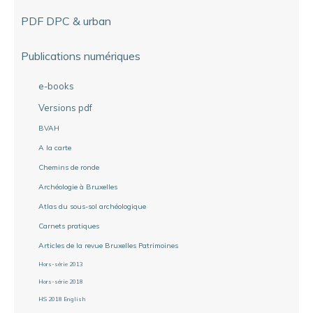
PDF DPC & urban
Publications numériques
e-books
Versions pdf
BVAH
A la carte
Chemins de ronde
Archéologie à Bruxelles
Atlas du sous-sol archéologique
Carnets pratiques
Articles de la revue Bruxelles Patrimoines
Hors-série 2013
Hors-série 2018
HS 2018 English