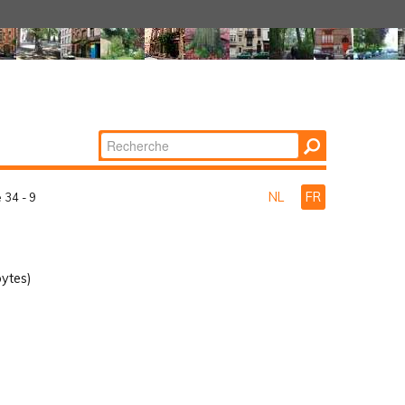
Chercher par
Recherche
avancée…
NL
FR
e 34 - 9
ytes)