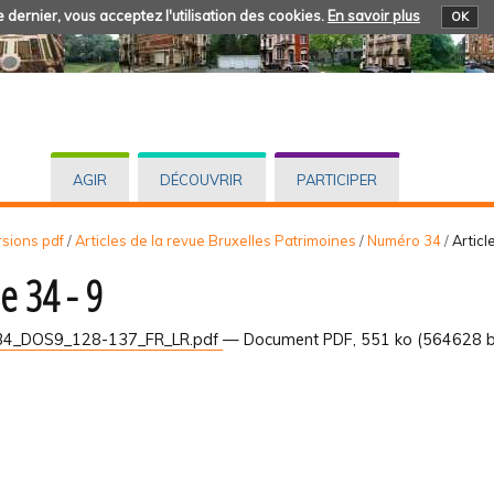
 dernier, vous acceptez l'utilisation des cookies.
En savoir plus
OK
AGIR
DÉCOUVRIR
PARTICIPER
rsions pdf
/
Articles de la revue Bruxelles Patrimoines
/
Numéro 34
/
Articl
le 34 - 9
4_DOS9_128-137_FR_LR.pdf
— Document PDF, 551 ko (564628 b