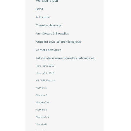
Versions pdf
BVAH
A la carte
Chemins de ronde
Archéologie à Bruxelles
Atlas du sous-sol archéologique
Carnets pratiques
Articles de la revue Bruxelles Patrimoines
Hors-série 2013
Hors-série 2018
HS 2018 English
Numéro 1
Numéro 2
Numéro 3-4
Numéro 5
Numéro 6-7
Numéro 8