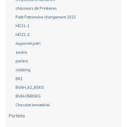
chasseurs de Prinkeres
Petit Patrimoine changement 2021
HD21-1
HD21-2
mypermit patri
zwans
parlers
clubbing
B61
BVAH_62_BSKG
BVAH36BSKG
Chocolat immatériel
Portlets