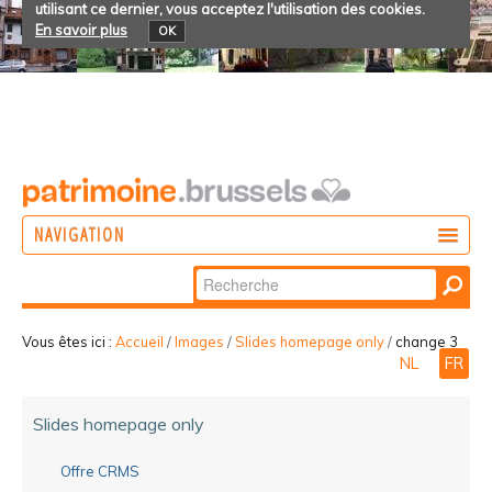
utilisant ce dernier, vous acceptez l'utilisation des cookies.
En savoir plus
OK
NAVIGATION
Chercher par
AGIR
Recherche
DÉCOUVRIR
avancée…
Vous êtes ici :
Accueil
/
Images
/
Slides homepage only
/
change 3
NL
FR
PARTICIPER
Slides homepage only
Offre CRMS