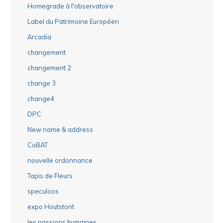
Homegrade à l'observatoire
Label du Patrimoine Européen
Arcadia
changement
changement 2
change 3
change4
DPC
New name & address
CoBAT
nouvelle ordonnance
Tapis de Fleurs
speculoos
expo Houtstont
les passions humaines