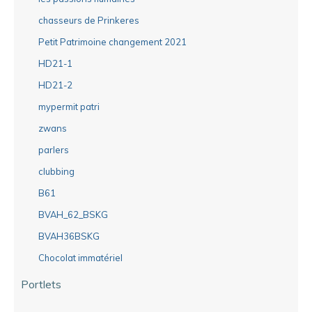
chasseurs de Prinkeres
Petit Patrimoine changement 2021
HD21-1
HD21-2
mypermit patri
zwans
parlers
clubbing
B61
BVAH_62_BSKG
BVAH36BSKG
Chocolat immatériel
Portlets