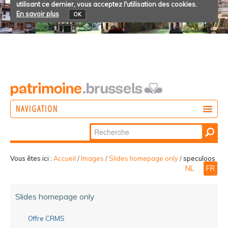
utilisant ce dernier, vous acceptez l'utilisation des cookies.
En savoir plus
OK
NAVIGATION
Chercher par
AGIR
Recherche
DÉCOUVRIR
avancée…
Vous êtes ici :
Accueil
/
Images
/
Slides homepage only
/
speculoos
NL
FR
PARTICIPER
Slides homepage only
Offre CRMS