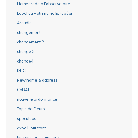
Homegrade à l'observatoire
Label du Patrimoine Européen
Arcadia
changement
changement 2
change 3
change4
DPC
New name & address
CoBAT
nouvelle ordonnance
Tapis de Fleurs
speculoos
expo Houtstont
les passions humaines