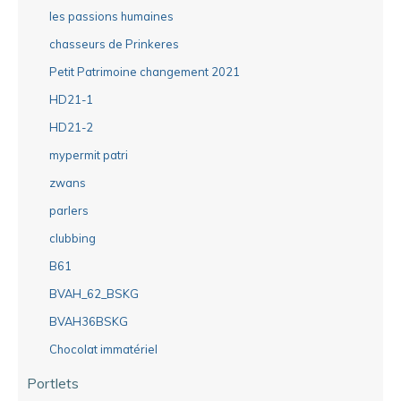
les passions humaines
chasseurs de Prinkeres
Petit Patrimoine changement 2021
HD21-1
HD21-2
mypermit patri
zwans
parlers
clubbing
B61
BVAH_62_BSKG
BVAH36BSKG
Chocolat immatériel
Portlets