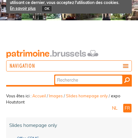
utilisant ce dernier, vous acceptez l'utilisation des cookies.
En savoir plus
OK
NAVIGATION
Chercher par
AGIR
Recherche
DÉCOUVRIR
avancée…
Vous êtes ici :
Accueil
/
Images
/
Slides homepage only
/
expo
Houtstont
PARTICIPER
NL
FR
Slides homepage only