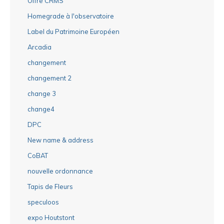
Offre CRMS
Homegrade à l'observatoire
Label du Patrimoine Européen
Arcadia
changement
changement 2
change 3
change4
DPC
New name & address
CoBAT
nouvelle ordonnance
Tapis de Fleurs
speculoos
expo Houtstont