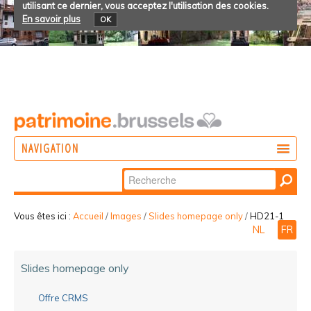
utilisant ce dernier, vous acceptez l'utilisation des cookies.
En savoir plus
OK
NAVIGATION
Chercher par
AGIR
Recherche
DÉCOUVRIR
avancée…
Vous êtes ici :
Accueil
/
Images
/
Slides homepage only
/
HD21-1
NL
FR
PARTICIPER
Slides homepage only
Offre CRMS