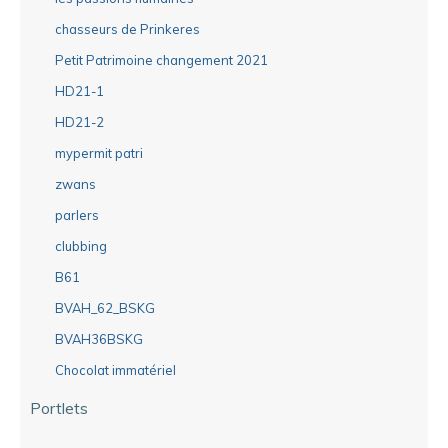
chasseurs de Prinkeres
Petit Patrimoine changement 2021
HD21-1
HD21-2
mypermit patri
zwans
parlers
clubbing
B61
BVAH_62_BSKG
BVAH36BSKG
Chocolat immatériel
Portlets