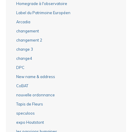
Homegrade à l'observatoire
Label du Patrimoine Européen
Arcadia
changement
changement 2
change 3
change4
DPC
New name & address
CoBAT
nouvelle ordonnance
Tapis de Fleurs
speculoos
expo Houtstont
les passions humaines