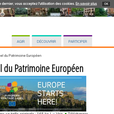
 dernier, vous acceptez l'utilisation des cookies.
En savoir plus
OK
AGIR
DÉCOUVRIR
PARTICIPER
el du Patrimoine Européen
l du Patrimoine Européen
s sa taille originale :
165 ko
|
Voir
Télécharger