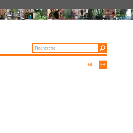
Chercher par
Recherche
avancée…
NL
FR