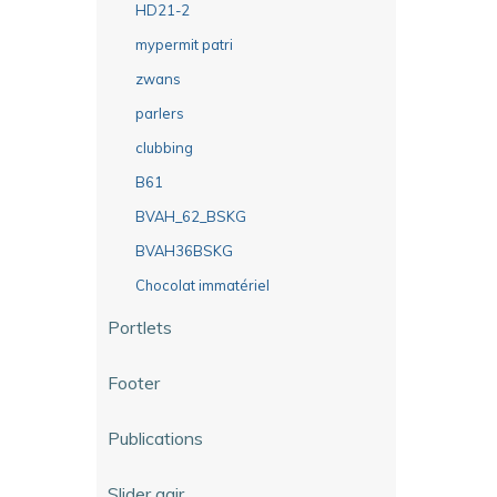
HD21-2
mypermit patri
zwans
parlers
clubbing
B61
BVAH_62_BSKG
BVAH36BSKG
Chocolat immatériel
Portlets
Footer
Publications
Slider agir