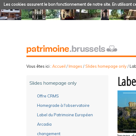
Les cookies assurent le bon fonctionnement de notre site. En utilisant ce
Vous êtes ici :
Accueil
/
Images
/
Slides homepage only
/
Lab
Labe
Slides homepage only
Offre CRMS
Homegrade à l'observatoire
Label du Patrimoine Européen
Arcadia
changement
Image dan