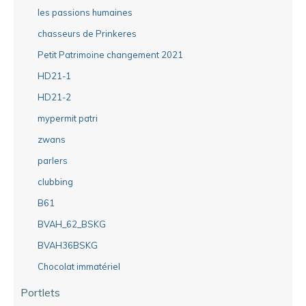
les passions humaines
chasseurs de Prinkeres
Petit Patrimoine changement 2021
HD21-1
HD21-2
mypermit patri
zwans
parlers
clubbing
B61
BVAH_62_BSKG
BVAH36BSKG
Chocolat immatériel
Portlets