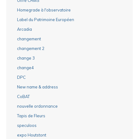
Offre CRMS
Homegrade à l'observatoire
Label du Patrimoine Européen
Arcadia
changement
changement 2
change 3
change4
DPC
New name & address
CoBAT
nouvelle ordonnance
Tapis de Fleurs
speculoos
expo Houtstont