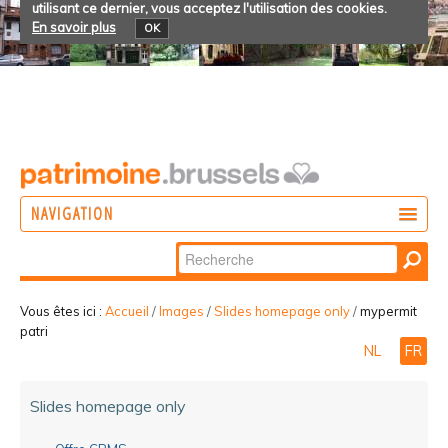
utilisant ce dernier, vous acceptez l'utilisation des cookies.
En savoir plus
OK
NAVIGATION
Chercher par
AGIR
Recherche
DÉCOUVRIR
avancée…
Vous êtes ici :
Accueil
/
Images
/
Slides homepage only
/
mypermit
patri
PARTICIPER
NL
FR
Slides homepage only