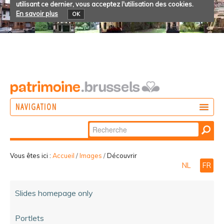
utilisant ce dernier, vous acceptez l'utilisation des cookies.
En savoir plus
OK
NAVIGATION
Chercher par
AGIR
Recherche
DÉCOUVRIR
avancée…
Vous êtes ici :
Accueil
/
Images
/
Découvrir
NL
FR
PARTICIPER
Slides homepage only
Portlets