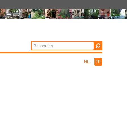
Chercher par
Recherche
avancée…
NL
FR