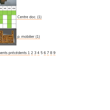
Centre doc. (1)
p. mobilier (1)
ments précédents
1
2
3
4
5
6
7
8
9