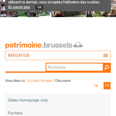
utilisant ce dernier, vous acceptez l'utilisation des cookies.
En savoir plus
OK
NAVIGATION
Chercher par
AGIR
Recherche
DÉCOUVRIR
avancée…
Vous êtes ici :
Accueil
/
Images
/
Découvrir
NL
FR
PARTICIPER
Slides homepage only
Portlets