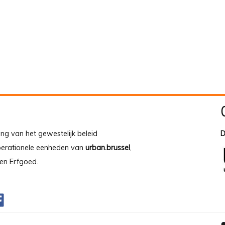
ing van het gewestelijk beleid
D
operationele eenheden van
urban.brussel
,
en Erfgoed.