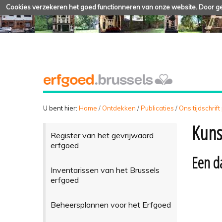
Cookies verzekeren het goed functionneren van onze website. Door geb
U bent hier:
Home
/
Ontdekken
/
Publicaties
/
Ons tijdschrift
Kuns
Register van het gevrijwaard
erfgoed
Een d
Inventarissen van het Brussels
erfgoed
Beheersplannen voor het Erfgoed