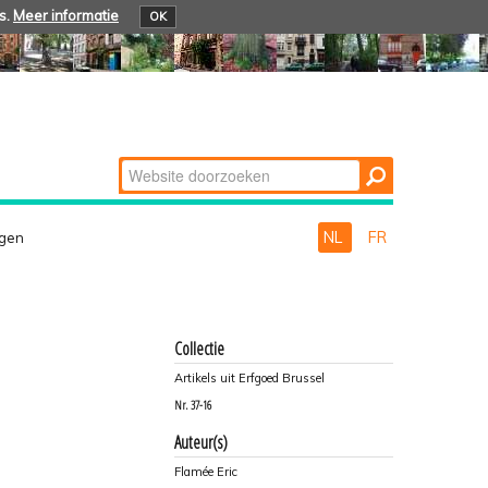
s.
Meer informatie
OK
Zoek
Geavanceerd
zoeken...
NL
FR
egen
Collectie
Artikels uit Erfgoed Brussel
Nr.
37-16
Auteur(s)
Flamée Eric