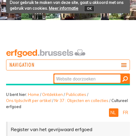
Door gebruik te maken van deze site, gaat u akkoord met ons
gebruik van cookies.
Meer informatie
OK
NAVIGATION
Zoek
DOEN
Geavanceerd
ONTDEKKEN
zoeken...
U bent hier:
Home
/
Ontdekken
/
Publicaties
/
Ons tijdschrift per artikel
/
Nr 37 : Objecten en collecties
/
Cultureel
BELEVEN
erfgoed
NL
FR
Register van het gevrijwaard erfgoed