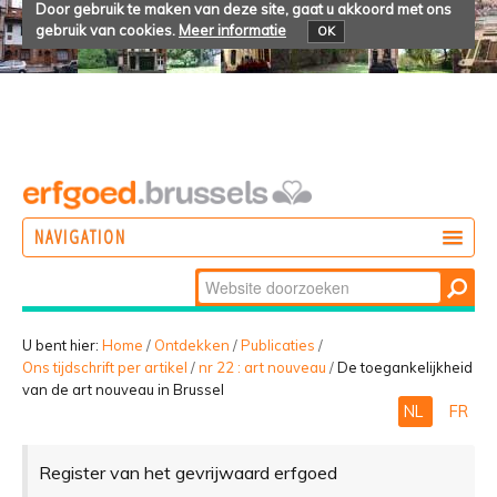
Door gebruik te maken van deze site, gaat u akkoord met ons
gebruik van cookies.
Meer informatie
OK
NAVIGATION
Zoek
DOEN
Geavanceerd
ONTDEKKEN
zoeken...
U bent hier:
Home
/
Ontdekken
/
Publicaties
/
Ons tijdschrift per artikel
/
nr 22 : art nouveau
/
De toegankelijkheid
BELEVEN
van de art nouveau in Brussel
NL
FR
Register van het gevrijwaard erfgoed