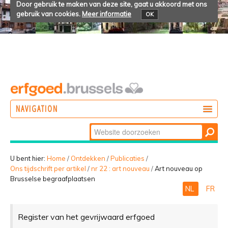
Door gebruik te maken van deze site, gaat u akkoord met ons
gebruik van cookies.
Meer informatie
OK
NAVIGATION
Zoek
DOEN
Geavanceerd
ONTDEKKEN
zoeken...
U bent hier:
Home
/
Ontdekken
/
Publicaties
/
Ons tijdschrift per artikel
/
nr 22 : art nouveau
/
Art nouveau op
BELEVEN
Brusselse begraafplaatsen
NL
FR
Register van het gevrijwaard erfgoed