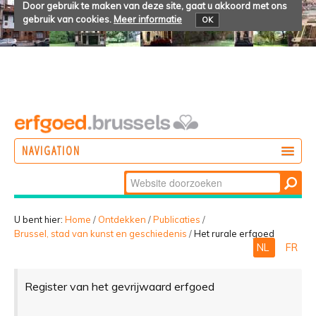
Door gebruik te maken van deze site, gaat u akkoord met ons
gebruik van cookies.
Meer informatie
OK
NAVIGATION
Zoek
DOEN
Geavanceerd
ONTDEKKEN
zoeken...
U bent hier:
Home
/
Ontdekken
/
Publicaties
/
Brussel, stad van kunst en geschiedenis
/
Het rurale erfgoed
BELEVEN
NL
FR
Register van het gevrijwaard erfgoed