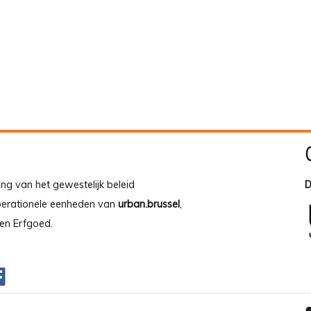
ing van het gewestelijk beleid
D
operationele eenheden van
urban.brussel
,
en Erfgoed.