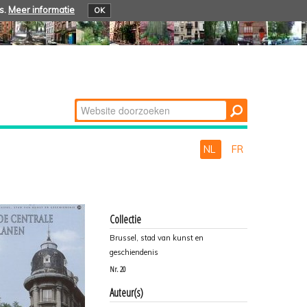
s.
Meer informatie
OK
Zoek
Geavanceerd
zoeken...
NL
FR
Collectie
Brussel, stad van kunst en
geschiendenis
Nr.
20
Auteur(s)