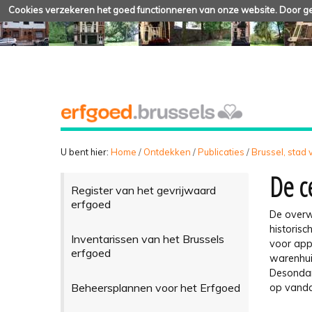
Cookies verzekeren het goed functionneren van onze website. Door geb
U bent hier:
Home
/
Ontdekken
/
Publicaties
/
Brussel, stad
De c
Register van het gevrijwaard
erfgoed
De overw
historis
Inventarissen van het Brussels
voor app
erfgoed
warenhuiz
Desondan
Beheersplannen voor het Erfgoed
op vand