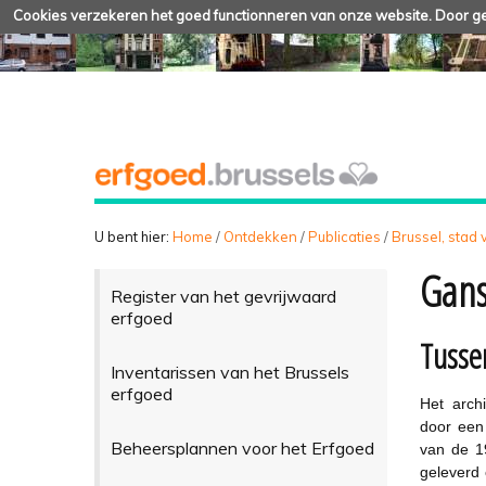
Cookies verzekeren het goed functionneren van onze website. Door geb
U bent hier:
Home
/
Ontdekken
/
Publicaties
/
Brussel, stad
Gan
Register van het gevrijwaard
erfgoed
Tusse
Inventarissen van het Brussels
erfgoed
Het arch
door een 
Beheersplannen voor het Erfgoed
van de 19
geleverd