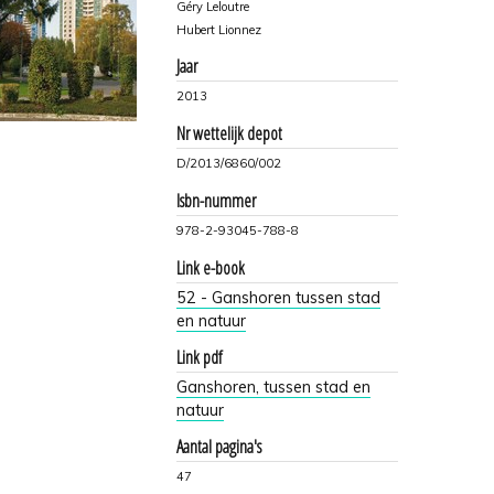
Géry Leloutre
Hubert Lionnez
Jaar
2013
Nr wettelijk depot
D/2013/6860/002
Isbn-nummer
978-2-93045-788-8
Link e-book
52 - Ganshoren tussen stad
en natuur
Link pdf
Ganshoren, tussen stad en
natuur
Aantal pagina's
47