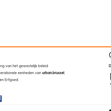
ing van het gewestelijk beleid
D
operationele eenheden van
urban.brussel
,
en Erfgoed.