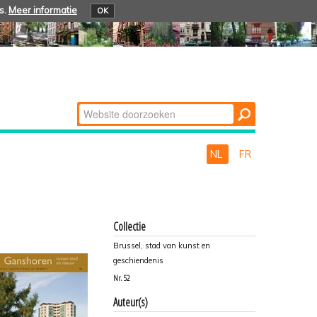
s.
Meer informatie
OK
Zoek
Geavanceerd
zoeken...
NL
FR
Collectie
Brussel, stad van kunst en
geschiendenis
Nr.
52
Auteur(s)