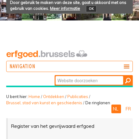
Door gebruik te maken van deze site, gaat u akkoord met ons
gebruik van cookies.
Meer informatie
OK
NAVIGATION
Zoek
DOEN
Geavanceerd
ONTDEKKEN
zoeken...
U bent hier:
Home
/
Ontdekken
/
Publicaties
/
Brussel, stad van kunst en geschiedenis
/
De ringlanen
BELEVEN
NL
FR
Register van het gevrijwaard erfgoed