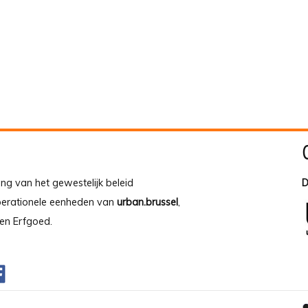
ing van het gewestelijk beleid
D
operationele eenheden van
urban.brussel
,
en Erfgoed.