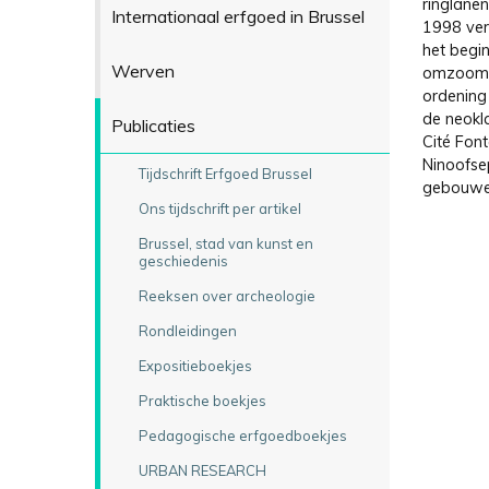
ringlanen
Internationaal erfgoed in Brussel
1998 ver
het begi
Werven
omzoomde
ordening
de neokl
Publicaties
Cité Font
Ninoofse
Tijdschrift Erfgoed Brussel
gebouwen
Ons tijdschrift per artikel
Brussel, stad van kunst en
geschiedenis
Reeksen over archeologie
Rondleidingen
Expositieboekjes
Praktische boekjes
Pedagogische erfgoedboekjes
URBAN RESEARCH