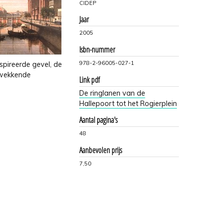
CIDEP
Jaar
2005
Isbn-nummer
978-2-96005-027-1
nspireerde gevel, de
kwekkende
Link pdf
De ringlanen van de
Hallepoort tot het Rogierplein
Aantal pagina's
48
Aanbevolen prijs
7,50