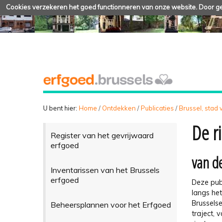
Cookies verzekeren het goed functionneren van onze website. Door geb
U bent hier:
Home
/
Ontdekken
/
Publicaties
/
Brussel, stad
De r
Register van het gevrijwaard
erfgoed
van de
Inventarissen van het Brussels
erfgoed
Deze publ
langs het
Brusselse
Beheersplannen voor het Erfgoed
traject,