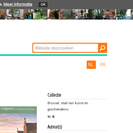
s.
Meer informatie
OK
Zoek
Geavanceerd
zoeken...
NL
FR
Collectie
Brussel, stad van kunst en
geschiendenis
Nr.
40
Auteur(s)