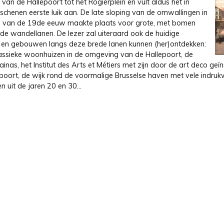
 van de Hallepoort tot het Rogierplein en vult aldus het in
schenen eerste luik aan. De late sloping van de omwallingen in
n van de 19de eeuw maakte plaats voor grote, met bomen
 wandellanen. De lezer zal uiteraard ook de huidige
 en gebouwen langs deze brede lanen kunnen (her)ontdekken:
assieke woonhuizen in de omgeving van de Hallepoort, de
ainas, het Institut des Arts et Métiers met zijn door de art deco geï
poort, de wijk rond de voormalige Brusselse haven met vele indru
 uit de jaren 20 en 30…