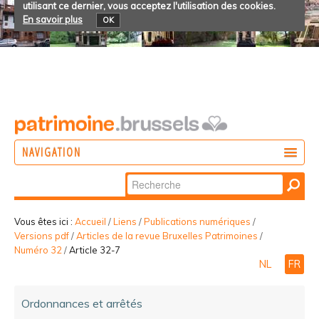
utilisant ce dernier, vous acceptez l'utilisation des cookies.
En savoir plus
OK
NAVIGATION
Chercher par
AGIR
Recherche
DÉCOUVRIR
avancée…
Vous êtes ici :
Accueil
/
Liens
/
Publications numériques
/
Versions pdf
/
Articles de la revue Bruxelles Patrimoines
/
PARTICIPER
Numéro 32
/
Article 32-7
NL
FR
Ordonnances et arrêtés