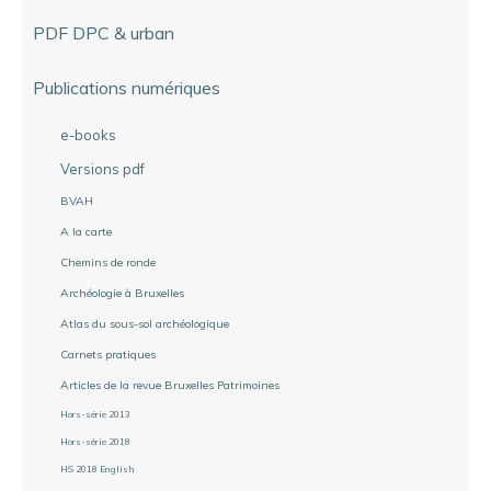
PDF DPC & urban
Publications numériques
e-books
Versions pdf
BVAH
A la carte
Chemins de ronde
Archéologie à Bruxelles
Atlas du sous-sol archéologique
Carnets pratiques
Articles de la revue Bruxelles Patrimoines
Hors-série 2013
Hors-série 2018
HS 2018 English