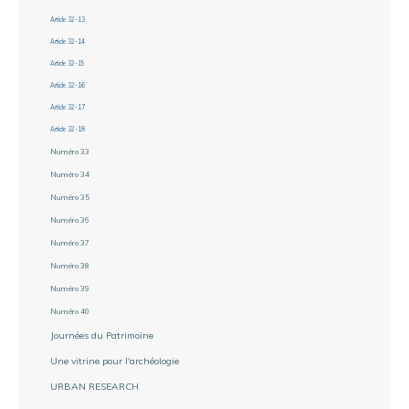
Article 32-13
Article 32-14
Article 32-15
Article 32-16
Article 32-17
Article 32-18
Numéro 33
Numéro 34
Numéro 35
Numéro 36
Numéro 37
Numéro 38
Numéro 39
Numéro 40
Journées du Patrimoine
Une vitrine pour l'archéologie
URBAN RESEARCH