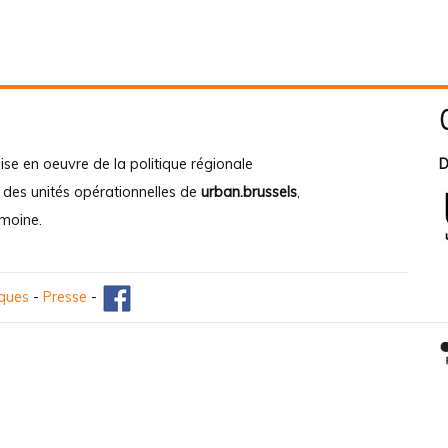
ise en oeuvre de la politique régionale
D
e des unités opérationnelles de
urban.brussels
,
imoine
.
iques
-
Presse
-