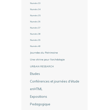
Numéro 33
Numéro 34
Numéro 35
Numéro 36
Numéro 37
Numéro 38
Numéro 39
Numéro 40
Journées du Patrimoine
Une vitrine pour l'archéologie
URBAN RESEARCH
Etudes
Conférences et journées d'étude
enHTML
Expositions
Pedagogique