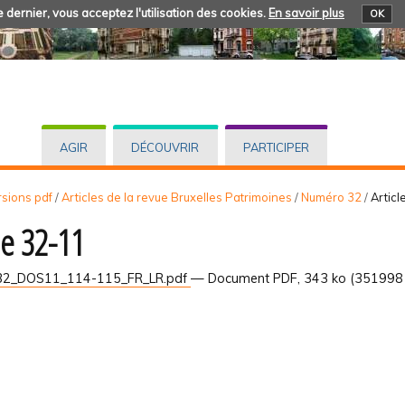
 dernier, vous acceptez l'utilisation des cookies.
En savoir plus
OK
AGIR
DÉCOUVRIR
PARTICIPER
rsions pdf
/
Articles de la revue Bruxelles Patrimoines
/
Numéro 32
/
Articl
le 32-11
2_DOS11_114-115_FR_LR.pdf
— Document PDF, 343 ko (351998 