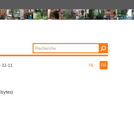
Chercher par
Recherche
avancée…
NL
FR
e 32-11
bytes)