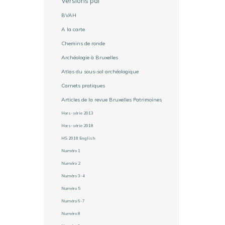
Versions pdf
BVAH
A la carte
Chemins de ronde
Archéologie à Bruxelles
Atlas du sous-sol archéologique
Carnets pratiques
Articles de la revue Bruxelles Patrimoines
Hors-série 2013
Hors-série 2018
HS 2018 English
Numéro 1
Numéro 2
Numéro 3-4
Numéro 5
Numéro 6-7
Numéro 8