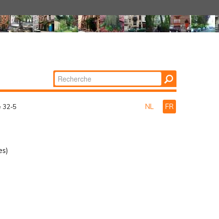
Chercher par
Recherche
avancée…
NL
FR
e 32-5
es)