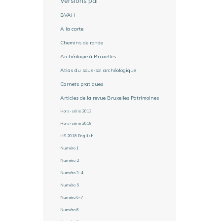
Versions pdf
BVAH
A la carte
Chemins de ronde
Archéologie à Bruxelles
Atlas du sous-sol archéologique
Carnets pratiques
Articles de la revue Bruxelles Patrimoines
Hors-série 2013
Hors-série 2018
HS 2018 English
Numéro 1
Numéro 2
Numéro 3-4
Numéro 5
Numéro 6-7
Numéro 8