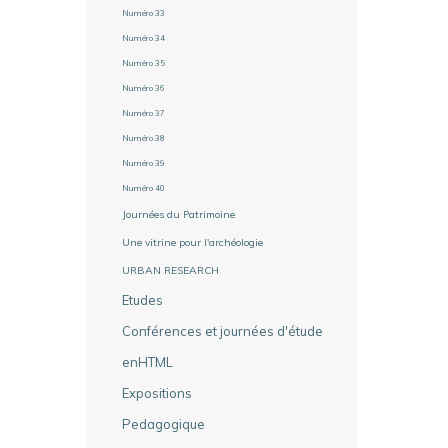
Numéro 33
Numéro 34
Numéro 35
Numéro 36
Numéro 37
Numéro 38
Numéro 39
Numéro 40
Journées du Patrimoine
Une vitrine pour l'archéologie
URBAN RESEARCH
Etudes
Conférences et journées d'étude
enHTML
Expositions
Pedagogique