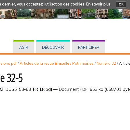
 dernier, vous acceptez l'utilisation des cookies.
En savoir plus
OK
AGIR
DÉCOUVRIR
PARTICIPER
rsions pdf
/
Articles de la revue Bruxelles Patrimoines
/
Numéro 32
/
Articl
le 32-5
2_DOS5_58-63_FR_LR.pdf
— Document PDF, 653 ko (668701 byt