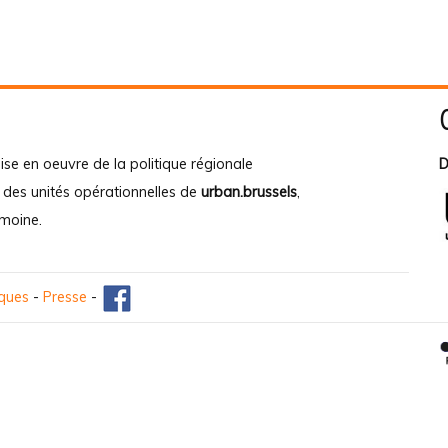
ise en oeuvre de la politique régionale
D
e des unités opérationnelles de
urban.brussels
,
imoine
.
iques
-
Presse
-