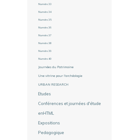
Numéro 33
Numéro 34
Numéro 35
Numéro 36
Numéro 37
Numéro 38
Numéro 39
Numéro 40
Journées du Patrimoine
Une vitrine pour l'archéologie
URBAN RESEARCH
Etudes
Conférences et journées d'étude
enHTML
Expositions
Pedagogique