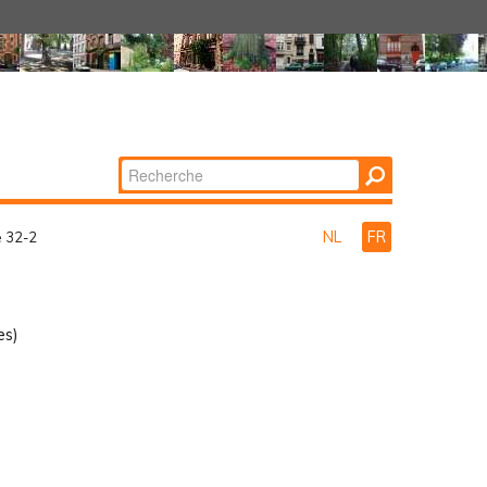
Chercher par
Recherche
avancée…
NL
FR
e 32-2
es)