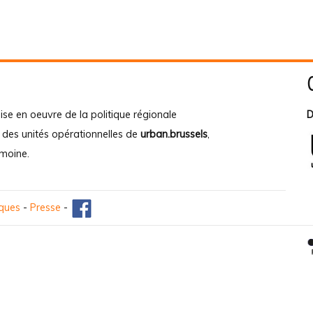
ise en oeuvre de la politique régionale
D
e des unités opérationnelles de
urban.brussels
,
imoine
.
iques
-
Presse
-