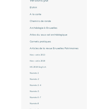
Versions pdf
BVAH
A la carte
Chemins de ronde
Archéologie à Bruxelles
Atlas du sous-sol archéologique
Carnets pratiques
Articles de la revue Bruxelles Patrimoines
Hors-série 2013
Hors-série 2018
HS 2018 English
Numéro 1
Numéro 2
Numéro 3-4
Numéro 5
Numéro 6-7
Numéro 8