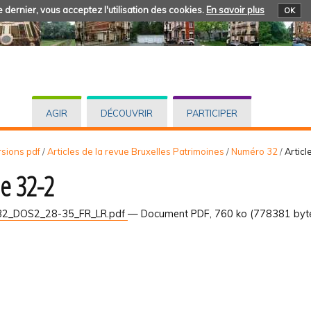
 dernier, vous acceptez l'utilisation des cookies.
En savoir plus
OK
AGIR
DÉCOUVRIR
PARTICIPER
rsions pdf
/
Articles de la revue Bruxelles Patrimoines
/
Numéro 32
/
Articl
le 32-2
2_DOS2_28-35_FR_LR.pdf
— Document PDF, 760 ko (778381 byt