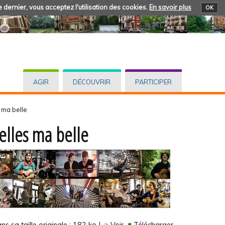
 dernier, vous acceptez l'utilisation des cookies.
En savoir plus
OK
AGIR
DÉCOUVRIR
PARTICIPER
 ma belle
elles ma belle
s sa taille originale :
182 ko
|
Voir
Télécharger