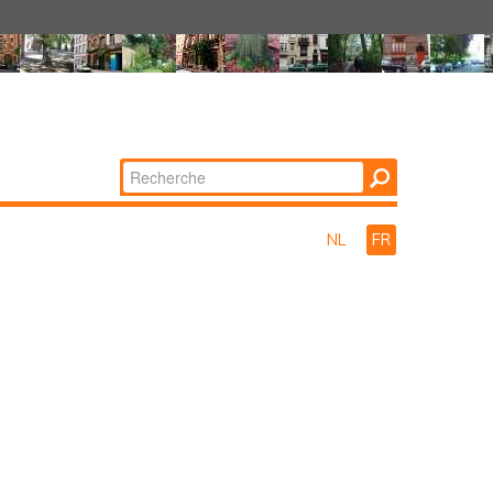
Chercher par
Recherche
avancée…
NL
FR