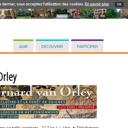
 dernier, vous acceptez l'utilisation des cookies.
En savoir plus
OK
AGIR
DÉCOUVRIR
PARTICIPER
y
Orley
s sa taille originale :
217 ko
|
Voir
Télécharger