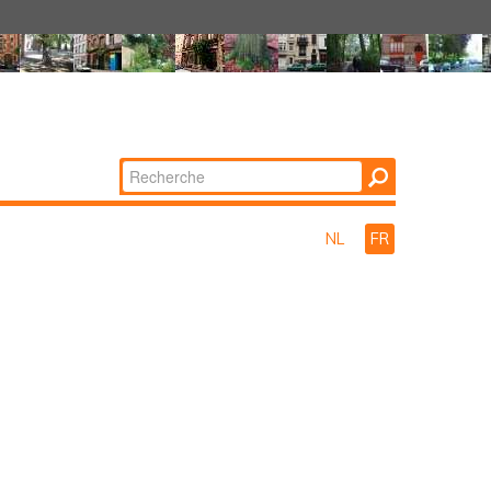
Chercher par
Recherche
avancée…
NL
FR