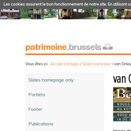
Les cookies assurent le bon fonctionnement de notre site. En utilisant ce
Vous êtes ici :
Accueil
/
Images
/
Slider participer
/
van Orle
van 
Slides homepage only
Portlets
Footer
Publications
Image dan