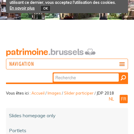
utilisant ce dernier, vous acceptez l'utilisation des cookies.
En savoir plus
OK
NAVIGATION
Chercher par
AGIR
Recherche
DÉCOUVRIR
avancée…
Vous êtes ici :
Accueil
/
Images
/
Slider participer
/
JDP 2018
NL
FR
PARTICIPER
Slides homepage only
Portlets