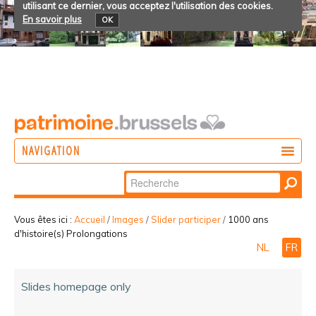
utilisant ce dernier, vous acceptez l'utilisation des cookies.
En savoir plus
OK
NAVIGATION
Chercher par
AGIR
Recherche
DÉCOUVRIR
avancée…
Vous êtes ici :
Accueil
/
Images
/
Slider participer
/
1000 ans
d'histoire(s) Prolongations
PARTICIPER
NL
FR
Slides homepage only