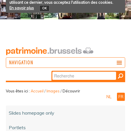
utilisant ce dernier, vous acceptez l'utilisation des cookies.
En savoir plus
OK
NAVIGATION
Chercher par
AGIR
Recherche
DÉCOUVRIR
avancée…
Vous êtes ici :
Accueil
/
Images
/
Découvrir
NL
FR
PARTICIPER
Slides homepage only
Portlets