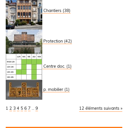
Chantiers (38)
Protection (42)
Centre doc. (1)
p. mobilier (1)
1
2
3
4
5
6
7
...
9
12 éléments suivants »