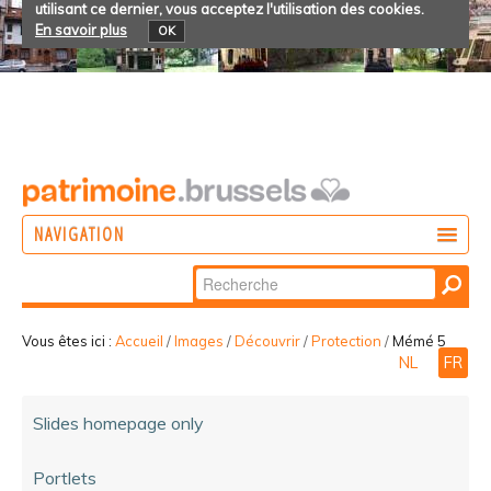
utilisant ce dernier, vous acceptez l'utilisation des cookies.
En savoir plus
OK
NAVIGATION
Chercher par
AGIR
Recherche
DÉCOUVRIR
avancée…
Vous êtes ici :
Accueil
/
Images
/
Découvrir
/
Protection
/
Mémé 5
NL
FR
PARTICIPER
Slides homepage only
Portlets