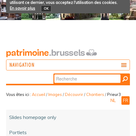
utilisant ce dernier, vous acceptez l'utilisation des cookies.
En savoir plus
OK
NAVIGATION
Chercher par
AGIR
Recherche
DÉCOUVRIR
avancée…
Vous êtes ici :
Accueil
/
Images
/
Découvrir
/
Chantiers
/
Prieur3
NL
FR
PARTICIPER
Slides homepage only
Portlets