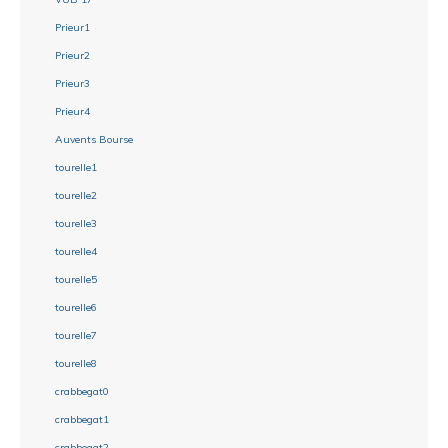
Prieur1
Prieur2
Prieur3
Prieur4
Auvents Bourse
tourelle1
tourelle2
tourelle3
tourelle4
tourelle5
tourelle6
tourelle7
tourelle8
crabbegat0
crabbegat1
crabbegat2