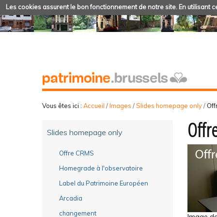
Les cookies assurent le bon fonctionnement de notre site. En utilisant ce
Vous êtes ici :
Accueil
/
Images
/
Slides homepage only
/
Of
Offr
Slides homepage only
Offre CRMS
Homegrade à l'observatoire
Label du Patrimoine Européen
Arcadia
changement
Image dan