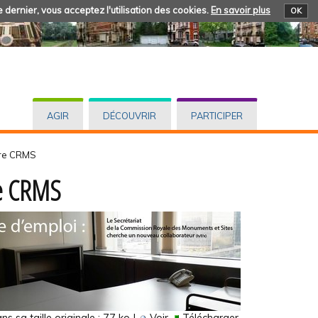
 dernier, vous acceptez l'utilisation des cookies.
En savoir plus
OK
AGIR
DÉCOUVRIR
PARTICIPER
fre CRMS
e CRMS
s sa taille originale :
77 ko
|
Voir
Télécharger