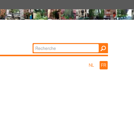
Chercher par
Recherche
avancée…
NL
FR