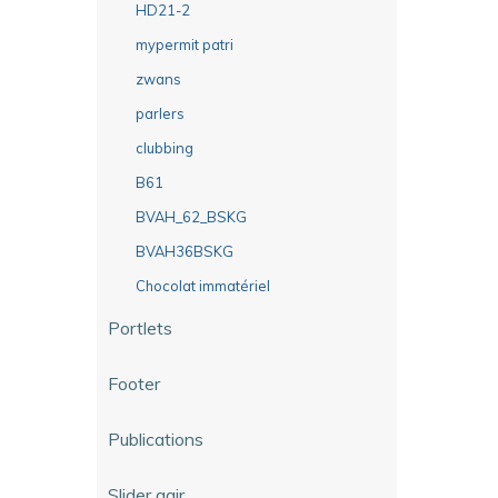
HD21-2
mypermit patri
zwans
parlers
clubbing
B61
BVAH_62_BSKG
BVAH36BSKG
Chocolat immatériel
Portlets
Footer
Publications
Slider agir