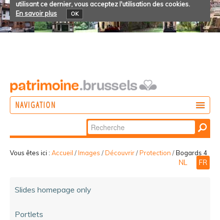
utilisant ce dernier, vous acceptez l'utilisation des cookies.
En savoir plus
OK
NAVIGATION
Chercher par
AGIR
Recherche
DÉCOUVRIR
avancée…
Vous êtes ici :
Accueil
/
Images
/
Découvrir
/
Protection
/
Bogards 4
NL
FR
PARTICIPER
Slides homepage only
Portlets